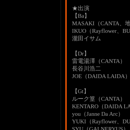
★出演
【Ba】
MASAKI（CANTA、
IKUO（Rayflower、BU
瀧田イサム
【Dr】
雷電湯澤（CANTA）
長谷川浩二
JOE（DAIDA LAIDA
【Gt】
ルーク篁（CANTA）
KENTARO（DAIDA L
you（Janne Da Arc）
YUKI（Rayflower、D
SYU（GALNERYUS）