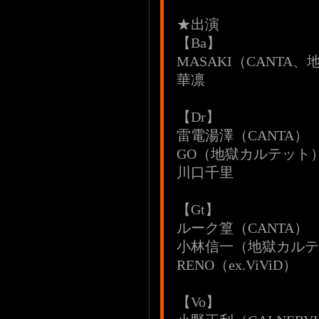
★出演
【Ba】
MASAKI（CANTA、
華凛
【Dr】
雷電湯澤（CANTA）
GO（地獄カルテット
川口千里
【Gt】
ルーク篁（CANTA）
小林信一（地獄カルテ
RENO（ex.ViViD）
【Vo】