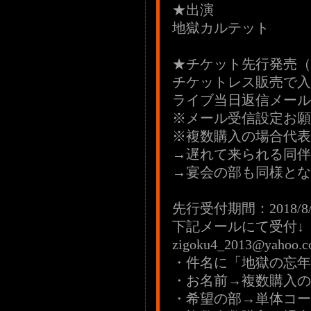
★出演
地獄カルテット
★チケット先行発売（
チケットレス販売で入
ライブ当日返信メール
※メール受信設定お願
※複数購入の場合代表
→遅れて来られる同伴
→宴会の部も同様とな
先行受付期間：2018/8/7(
下記メールにて受付↓
zigoku4_2013@yahoo.co
・件名に「地獄の忘年会
・お名前→複数購入の
・希望の部→単体コー