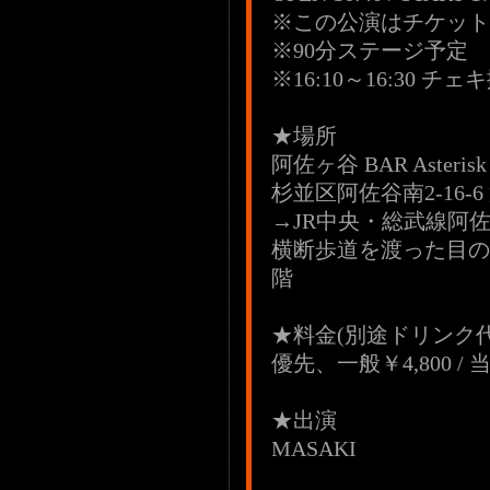
※この公演はチケット
※90分ステージ予定
※16:10～16:30 チェ
★場所
阿佐ヶ谷 BAR Asterisk
杉並区阿佐谷南2-16-6
→JR中央・総武線阿
横断歩道を渡った目の
階
★料金(別途ドリンク代
優先、一般￥4,800 / 当
★出演
MASAKI