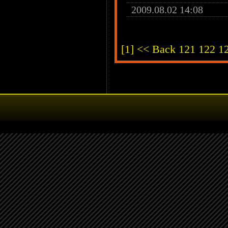
2009.08.02 14:08
[1]
<< Back
121
122
1