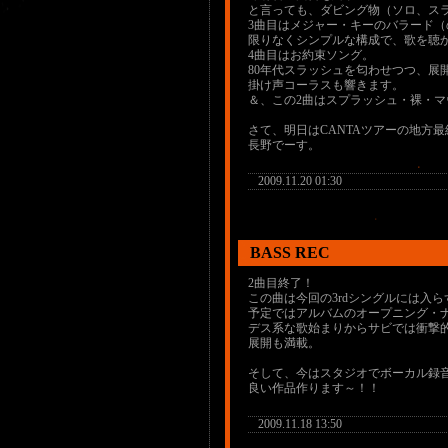
と言っても、ダビング物（ソロ、スラ
3曲目はメジャー・キーのバラード（
限りなくシンプルな構成で、歌を聴
4曲目はお約束ソング。
80年代スラッシュを匂わせつつ、展
掛け声コーラスも響きます。
＆、この2曲はスプラッシュ・裸・
さて、明日はCANTAツアーの地方
長野でーす。
2009.11.20 01:30
BASS REC
2曲目終了！
この曲は今回の3rdシングルには入ら
予定ではアルバムのオープニング・
デス系な歌始まりからサビでは衝撃
展開も満載。
そして、今はスタジオでボーカル録
良い作品作ります～！！
2009.11.18 13:50