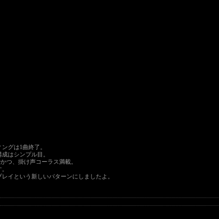
ングは1曲終了。
構成はシンプル目。
クでかつ、掛け声コーラス満載。
す。
プレイという新しいパターンにしましたよ。